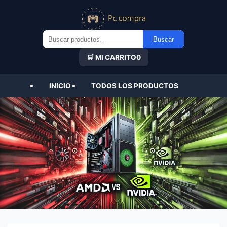
Buscar
Buscar
por:
🛒 MI CARRITO
0
INICIO
TODOS LOS PRODUCTOS