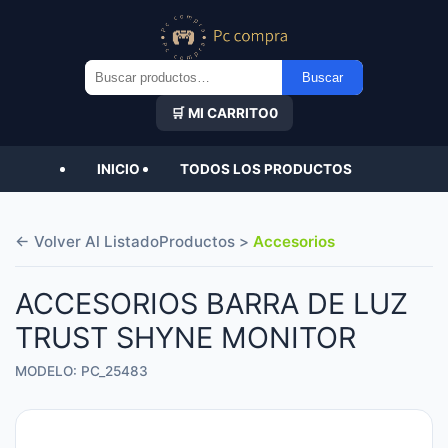
Buscar
Buscar
por:
🛒 MI CARRITO
0
INICIO
TODOS LOS PRODUCTOS
← Volver Al Listado
Productos >
Accesorios
ACCESORIOS BARRA DE LUZ
TRUST SHYNE MONITOR
MODELO: PC_25483