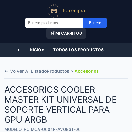
Buscar
Buscar
por:
🛒 MI CARRITO
0
INICIO
TODOS LOS PRODUCTOS
← Volver Al Listado
Productos >
Accesorios
ACCESORIOS COOLER
MASTER KIT UNIVERSAL DE
SOPORTE VERTICAL PARA
GPU ARGB
MODELO: PC_MCA-U004R-AVGBST-00