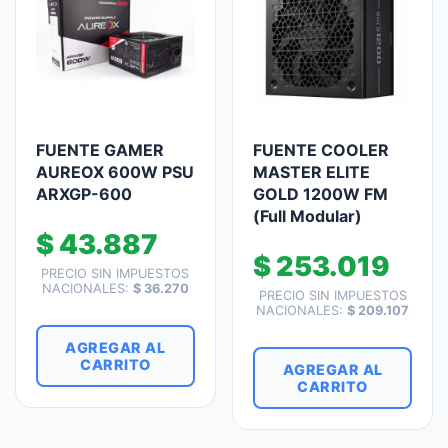
FUENTE GAMER
FUENTE COOLER
AUREOX 600W PSU
MASTER ELITE
ARXGP-600
GOLD 1200W FM
(Full Modular)
$
43.887
$
253.019
PRECIO SIN IMPUESTOS
NACIONALES:
$
36.270
PRECIO SIN IMPUESTOS
NACIONALES:
$
209.107
AGREGAR AL
CARRITO
AGREGAR AL
CARRITO