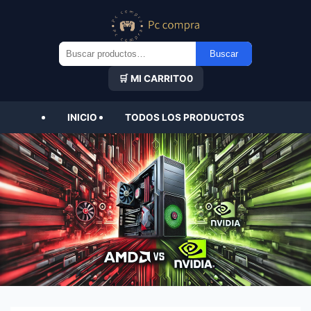
Buscar
Buscar
por:
🛒 MI CARRITO
0
INICIO
TODOS LOS PRODUCTOS