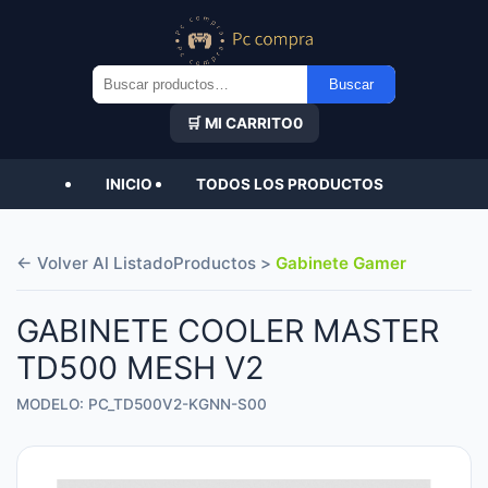
Buscar
Buscar
por:
🛒 MI CARRITO
0
INICIO
TODOS LOS PRODUCTOS
← Volver Al Listado
Productos >
Gabinete Gamer
GABINETE COOLER MASTER
TD500 MESH V2
MODELO: PC_TD500V2-KGNN-S00