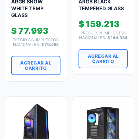
ARGB SNOW
ARGB BLACK
WHITE TEMP
TEMPERED GLASS
GLASS
$
159.213
$
77.993
PRECIO SIN IMPUESTOS
NACIONALES:
$
144.084
PRECIO SIN IMPUESTOS
NACIONALES:
$
70.582
AGREGAR AL
CARRITO
AGREGAR AL
CARRITO