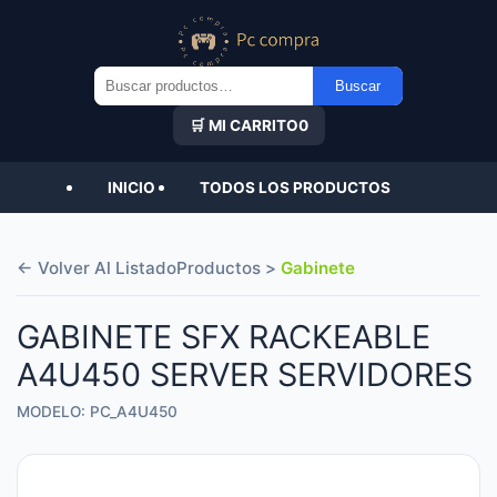
Buscar
Buscar
por:
🛒 MI CARRITO
0
INICIO
TODOS LOS PRODUCTOS
← Volver Al Listado
Productos >
Gabinete
GABINETE SFX RACKEABLE
A4U450 SERVER SERVIDORES
MODELO: PC_A4U450