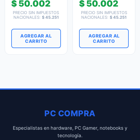
$
50.002
$
50.002
PRECIO SIN IMPUESTOS
PRECIO SIN IMPUESTOS
NACIONALES:
$
45.251
NACIONALES:
$
45.251
AGREGAR AL
AGREGAR AL
CARRITO
CARRITO
PC COMPRA
Especialistas en hardware, PC Gamer, notebooks y
tecnología.