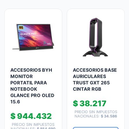
ACCESORIOS BYH
ACCESORIOS BASE
MONITOR
AURICULARES
PORTATIL PARA
TRUST GXT 265
NOTEBOOK
CINTAR RGB
GLANCE PRO OLED
15.6
$
38.217
PRECIO SIN IMPUESTOS
$
944.432
NACIONALES:
$
34.586
PRECIO SIN IMPUESTOS
NACIONALES:
$
854.690