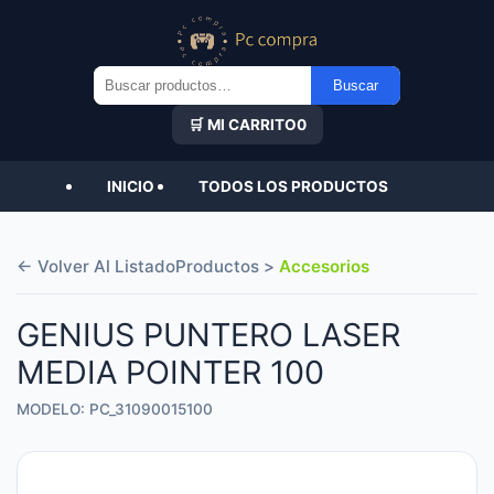
Buscar
Buscar
por:
🛒 MI CARRITO
0
INICIO
TODOS LOS PRODUCTOS
← Volver Al Listado
Productos >
Accesorios
GENIUS PUNTERO LASER
MEDIA POINTER 100
MODELO: PC_31090015100