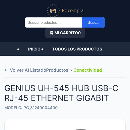
Buscar
Buscar
por:
🛒 MI CARRITO
0
INICIO
TODOS LOS PRODUCTOS
← Volver Al Listado
Productos >
Conectividad
GENIUS UH-545 HUB USB-C
RJ-45 ETHERNET GIGABIT
MODELO: PC_31240004400