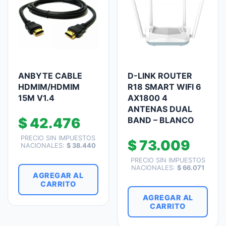
ANBYTE CABLE
D-LINK ROUTER
HDMIM/HDMIM
R18 SMART WIFI 6
15M V1.4
AX1800 4
ANTENAS DUAL
$
42.476
BAND – BLANCO
PRECIO SIN IMPUESTOS
$
73.009
NACIONALES:
$
38.440
PRECIO SIN IMPUESTOS
NACIONALES:
$
66.071
AGREGAR AL
CARRITO
AGREGAR AL
CARRITO