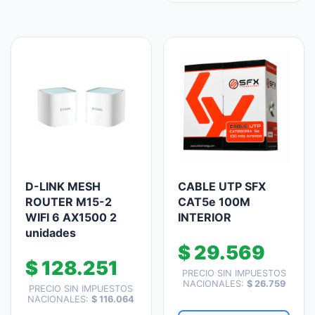
D-LINK MESH
CABLE UTP SFX
ROUTER M15-2
CAT5e 100M
WIFI 6 AX1500 2
INTERIOR
unidades
$
29.569
$
128.251
PRECIO SIN IMPUESTOS
NACIONALES:
$
26.759
PRECIO SIN IMPUESTOS
NACIONALES:
$
116.064