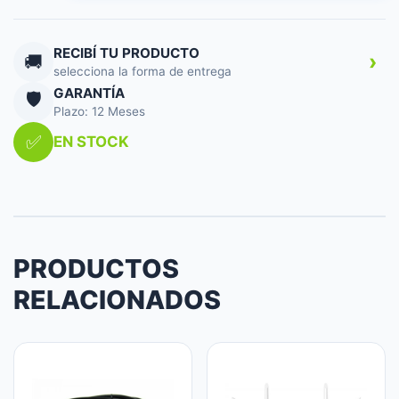
USB-
C
RJ-
RECIBÍ TU PRODUCTO
›
🚚
45
selecciona la forma de entrega
ETHERNET
GARANTÍA
🛡️
GIGABIT
Plazo: 12 Meses
cantidad
✅
EN STOCK
PRODUCTOS
RELACIONADOS