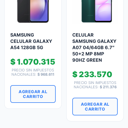
SAMSUNG
CELULAR
CELULAR GALAXY
SAMSUNG GALAXY
A54 128GB 5G
A07 04/64GB 6.7″
50+2 MP 8MP
$
1.070.315
90HZ GREEN
PRECIO SIN IMPUESTOS
$
233.570
NACIONALES:
$
968.611
PRECIO SIN IMPUESTOS
NACIONALES:
$
211.376
AGREGAR AL
CARRITO
AGREGAR AL
CARRITO