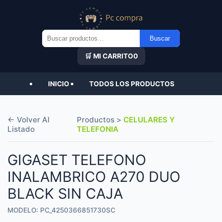
Buscar
Buscar
por:
🛒 MI CARRITO
0
INICIO
TODOS LOS PRODUCTOS
← Volver Al
Productos >
CELULARES Y
Listado
TELEFONIA
GIGASET TELEFONO
INALAMBRICO A270 DUO
BLACK SIN CAJA
MODELO: PC_4250366851730SC