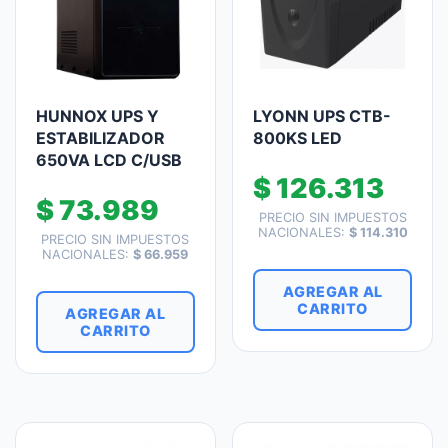
HUNNOX UPS Y
LYONN UPS CTB-
ESTABILIZADOR
800KS LED
650VA LCD C/USB
$
126.313
$
73.989
PRECIO SIN IMPUESTOS
NACIONALES:
$
114.310
PRECIO SIN IMPUESTOS
NACIONALES:
$
66.959
AGREGAR AL
CARRITO
AGREGAR AL
CARRITO