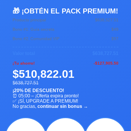
🎁 ¡OBTÉN EL PACK PREMIUM!
Producto principal
$638,527.51
Bono #1: Guía secreta
$49
Bono #2: Comunidad VIP
$97
Valor total
$638,727.51
¡Tu ahorro!
-$127,905.50
$510,822.01
$638,727.51
¡20% DE DESCUENTO!
⏰
05:00
– ¡Oferta expira pronto!
✅ ¡SÍ, UPGRADE A PREMIUM!
No gracias,
continuar sin bonus →