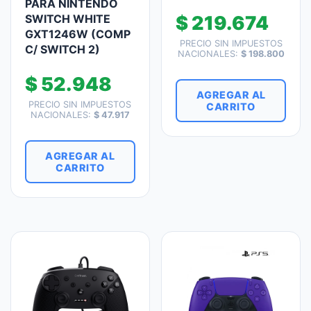
PARA NINTENDO
SWITCH WHITE
$
219.674
GXT1246W (COMP
PRECIO SIN IMPUESTOS
C/ SWITCH 2)
NACIONALES:
$
198.800
$
52.948
AGREGAR AL
PRECIO SIN IMPUESTOS
CARRITO
NACIONALES:
$
47.917
AGREGAR AL
CARRITO