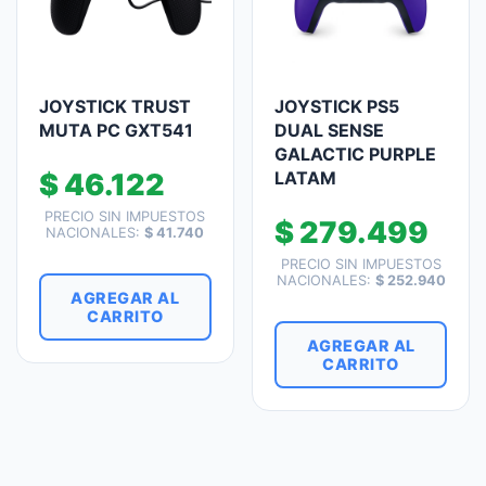
JOYSTICK TRUST
JOYSTICK PS5
MUTA PC GXT541
DUAL SENSE
GALACTIC PURPLE
$
46.122
LATAM
PRECIO SIN IMPUESTOS
$
279.499
NACIONALES:
$
41.740
PRECIO SIN IMPUESTOS
NACIONALES:
$
252.940
AGREGAR AL
CARRITO
AGREGAR AL
CARRITO