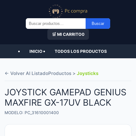
Buscar
Buscar
por:
🛒 MI CARRITO
0
INICIO
TODOS LOS PRODUCTOS
← Volver Al Listado
Productos >
Joysticks
JOYSTICK GAMEPAD GENIUS
MAXFIRE GX-17UV BLACK
MODELO: PC_31610001400