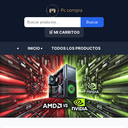
Buscar
Buscar
por:
🛒 MI CARRITO
0
INICIO
TODOS LOS PRODUCTOS