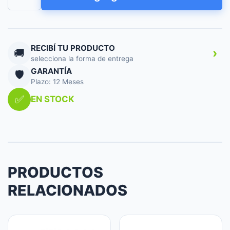
PIE
18
PARRILLA
METALICA
NEGRA
RECIBÍ TU PRODUCTO
›
🚚
ASPAS
selecciona la forma de entrega
PLASTICAS
GARANTÍA
🛡️
VPRN18
Plazo: 12 Meses
cantidad
✅
EN STOCK
PRODUCTOS
RELACIONADOS