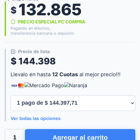
132.865
$
PRECIO ESPECIAL PC COMPRA
Pagando en efectivo,
transferencia bancaria o depósito
Precio de lista:
$ 144.398
Llevalo en hasta
12 Cuotas
al mejor precio!!!
Ver todas las opciones
LILIANA
Agregar al carrito
VENTILADOR