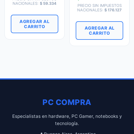
NACIONALES:
$
59.334
PRECIO SIN IMPUESTOS
NACIONALES:
$
176.127
AGREGAR AL
CARRITO
AGREGAR AL
CARRITO
PC COMPRA
Especialistas en hardware, PC Gamer, notebooks y
tecnología.