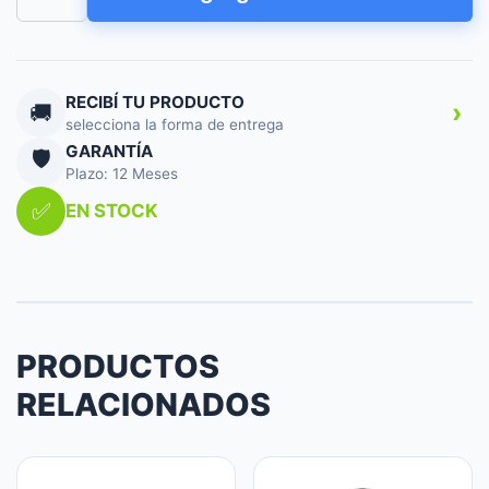
PIE
20
PARRILLA
CROM
ASPAS
RECIBÍ TU PRODUCTO
›
🚚
METAL
selecciona la forma de entrega
VPC20B
GARANTÍA
🛡️
cantidad
Plazo: 12 Meses
✅
EN STOCK
PRODUCTOS
RELACIONADOS