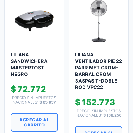
LILIANA
LILIANA
SANDWICHERA
VENTILADOR PIE 22
MASTERTOST
PARR MET CROM-
NEGRO
BARRAL CROM
3ASPAS T-DOBLE
$
72.772
ROD VPC22
PRECIO SIN IMPUESTOS
$
152.773
NACIONALES:
$
65.857
PRECIO SIN IMPUESTOS
NACIONALES:
$
138.256
AGREGAR AL
CARRITO
AGREGAR AL