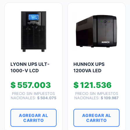
LYONN UPS ULT-
HUNNOX UPS
1000-V LCD
1200VA LED
$
557.003
$
121.536
PRECIO SIN IMPUESTOS
PRECIO SIN IMPUESTOS
NACIONALES:
$
504.075
NACIONALES:
$
109.987
AGREGAR AL
AGREGAR AL
CARRITO
CARRITO