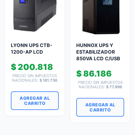
LYONN UPS CTB-
HUNNOX UPS Y
1200-AP LCD
ESTABILIZADOR
850VA LCD C/USB
$
200.818
$
86.186
PRECIO SIN IMPUESTOS
NACIONALES:
$
181.736
PRECIO SIN IMPUESTOS
NACIONALES:
$
77.996
AGREGAR AL
CARRITO
AGREGAR AL
CARRITO