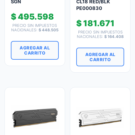
SGN
CL18 RED/BLK
PE000830
$
495.598
$
181.671
PRECIO SIN IMPUESTOS
NACIONALES:
$
448.505
PRECIO SIN IMPUESTOS
NACIONALES:
$
164.408
AGREGAR AL
CARRITO
AGREGAR AL
CARRITO