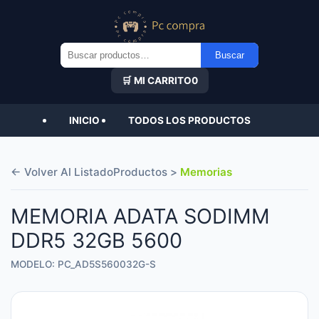
Buscar
Buscar
por:
🛒 MI CARRITO
0
INICIO
TODOS LOS PRODUCTOS
← Volver Al Listado
Productos >
Memorias
MEMORIA ADATA SODIMM
DDR5 32GB 5600
MODELO: PC_AD5S560032G-S