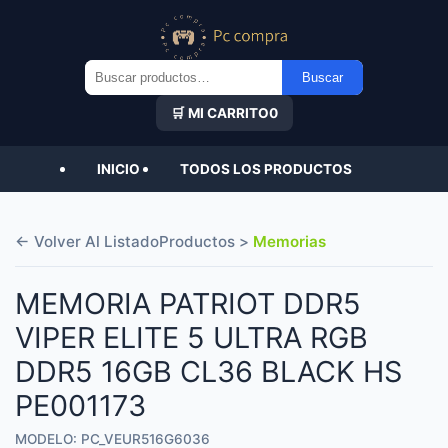
Buscar
Buscar
por:
🛒 MI CARRITO
0
INICIO
TODOS LOS PRODUCTOS
← Volver Al Listado
Productos >
Memorias
MEMORIA PATRIOT DDR5
VIPER ELITE 5 ULTRA RGB
DDR5 16GB CL36 BLACK HS
PE001173
MODELO: PC_VEUR516G6036