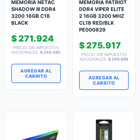
MEMORIA NETAC
MEMORIA PATRIOT
SHADOW III DDR4
DDR4 VIPER ELITE
3200 16GB C16
2 16GB 3200 MHZ
BLACK
CL18 RED/BLK
PE000829
$
271.924
$
275.917
PRECIO SIN IMPUESTOS
NACIONALES:
$
246.085
PRECIO SIN IMPUESTOS
NACIONALES:
$
249.699
AGREGAR AL
CARRITO
AGREGAR AL
CARRITO