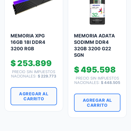
MEMORIA XPG
MEMORIA ADATA
16GB 18I DDR4
SODIMM DDR4
3200 RGB
32GB 3200 G22
SGN
$
253.899
$
495.598
PRECIO SIN IMPUESTOS
NACIONALES:
$
229.773
PRECIO SIN IMPUESTOS
NACIONALES:
$
448.505
AGREGAR AL
CARRITO
AGREGAR AL
CARRITO