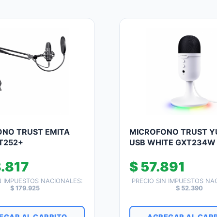
NO TRUST EMITA
MICROFONO TRUST Y
T252+
USB WHITE GXT234W
.817
$
57.891
N IMPUESTOS NACIONALES:
PRECIO SIN IMPUESTOS NA
$
179.925
$
52.390
EGAR AL CARRITO
AGREGAR AL CAR