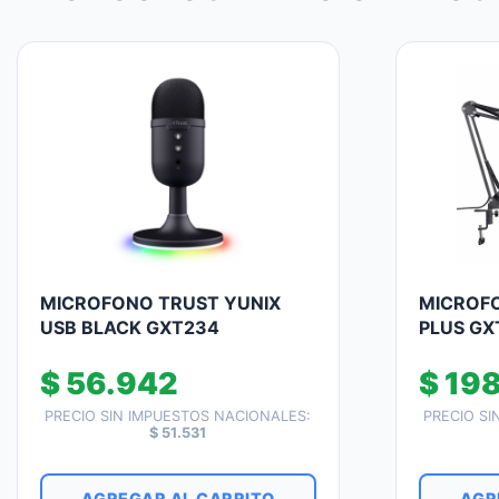
MICROFONO TRUST YUNIX
MICROFO
USB BLACK GXT234
PLUS GX
$
56.942
$
198
PRECIO SIN IMPUESTOS NACIONALES:
PRECIO SI
$
51.531
AGREGAR AL CARRITO
AGR