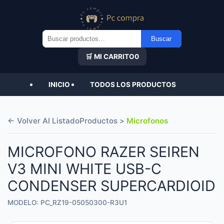
Buscar
Buscar
por:
🛒 MI CARRITO
0
INICIO
TODOS LOS PRODUCTOS
← Volver Al Listado
Productos >
Microfonos
MICROFONO RAZER SEIREN
V3 MINI WHITE USB-C
CONDENSER SUPERCARDIOID
MODELO: PC_RZ19-05050300-R3U1