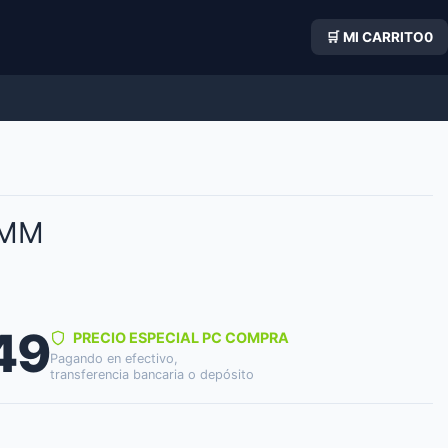
🛒 MI CARRITO
0
8MM
49
PRECIO ESPECIAL PC COMPRA
Pagando en efectivo,
transferencia bancaria o depósito