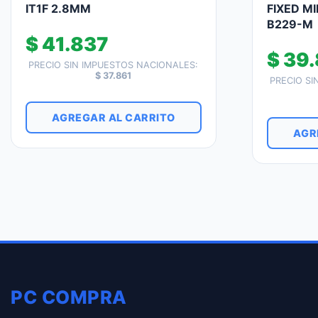
IT1F 2.8MM
FIXED MI
B229-M
$
41.837
$
39.
PRECIO SIN IMPUESTOS NACIONALES:
$
37.861
PRECIO SI
AGREGAR AL CARRITO
AGR
PC COMPRA