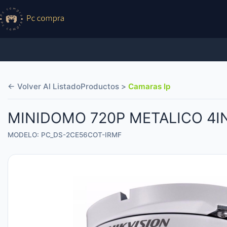
← Volver Al Listado
Productos >
Camaras Ip
MINIDOMO 720P METALICO 4I
MODELO: PC_DS-2CE56COT-IRMF