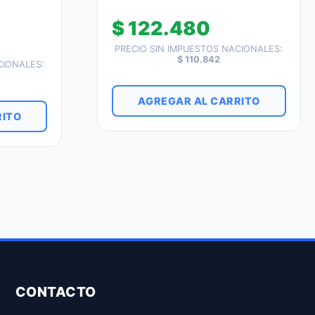
$
122.480
PRECIO SIN IMPUESTOS NACIONALES:
$
110.842
CIONALES:
AGREGAR AL CARRITO
RITO
CONTACTO