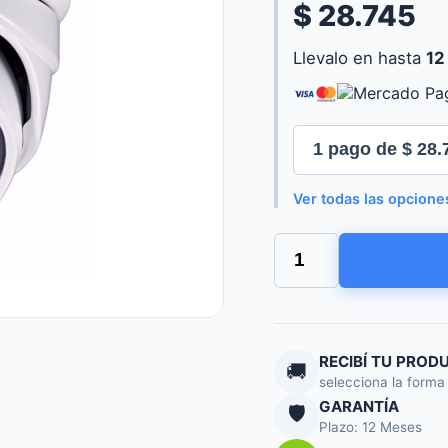
$ 28.745
Llevalo en hasta
12
Ver todas las opcione
Minidomo
720P
Metalico
4in1
Exterior
DNR
Turbo
RECIBÍ TU PROD
🚚
HD
selecciona la forma
2.8mm
GARANTÍA
🛡️
cantidad
Plazo: 12 Meses