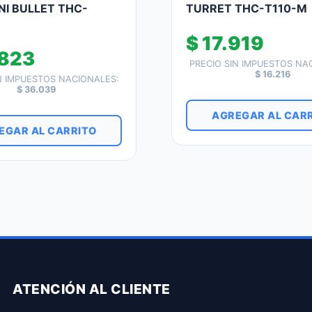
NI BULLET THC-
TURRET THC-T110-M
$
17.919
823
PRECIO SIN IMPUESTOS NA
$
16.216
N IMPUESTOS NACIONALES:
$
36.039
AGREGAR AL CAR
EGAR AL CARRITO
ATENCIÓN AL CLIENTE