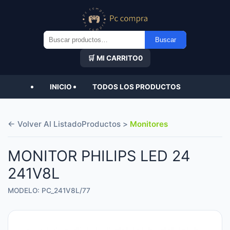
Buscar
Buscar
por:
🛒 MI CARRITO
0
INICIO
TODOS LOS PRODUCTOS
← Volver Al Listado
Productos >
Monitores
MONITOR PHILIPS LED 24
241V8L
MODELO: PC_241V8L/77