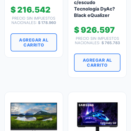
c/escudo
$
216.542
Tecnología DyAc?
Black eQualizer
PRECIO SIN IMPUESTOS
NACIONALES:
$
178.960
$
926.597
PRECIO SIN IMPUESTOS
AGREGAR AL
NACIONALES:
$
765.783
CARRITO
AGREGAR AL
CARRITO