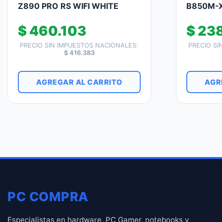
Z890 PRO RS WIFI WHITE
B850M-
$
460.103
$
238
PRECIO SIN IMPUESTOS NACIONALES:
PRECIO SI
$
416.383
AGREGAR AL CARRITO
AGR
PC COMPRA
Especialistas en hardware, PC Gamer, notebooks y