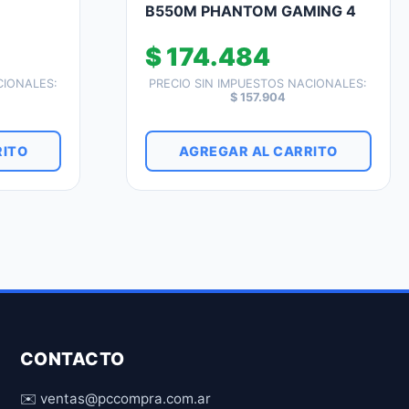
B550M PHANTOM GAMING 4
$
174.484
CIONALES:
PRECIO SIN IMPUESTOS NACIONALES:
$
157.904
RITO
AGREGAR AL CARRITO
CONTACTO
✉️ ventas@pccompra.com.ar