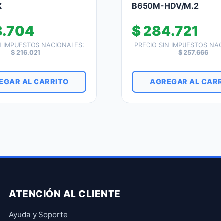
X
B650M-HDV/M.2
.704
$
284.721
N IMPUESTOS NACIONALES:
PRECIO SIN IMPUESTOS NA
$
216.021
$
257.666
EGAR AL CARRITO
AGREGAR AL CAR
ATENCIÓN AL CLIENTE
Ayuda y Soporte