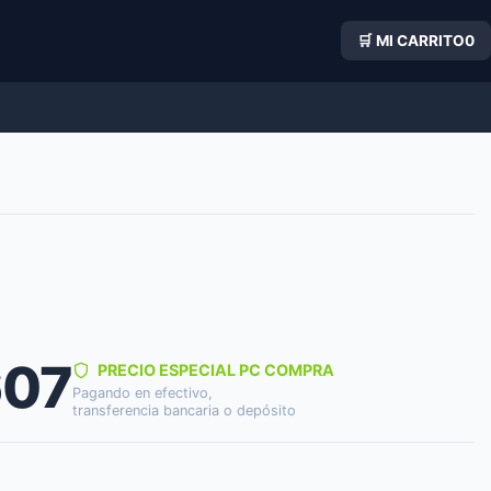
🛒 MI CARRITO
0
607
PRECIO ESPECIAL PC COMPRA
Pagando en efectivo,
transferencia bancaria o depósito