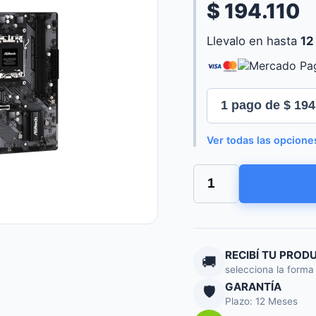
$ 194.110
Llevalo en hasta
12
Ver todas las opcione
MOTHER
ASROCK
(AM5)
A620M-
HDV/M.2
cantidad
RECIBÍ TU PROD
🚚
selecciona la forma
GARANTÍA
🛡️
Plazo: 12 Meses