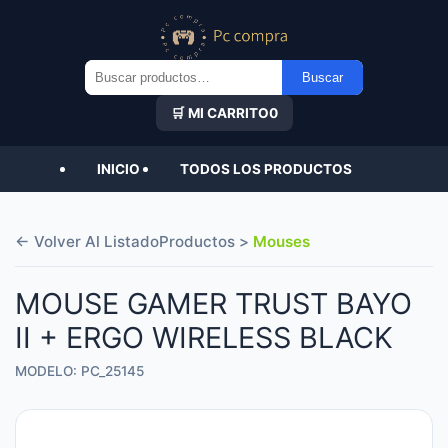
Buscar
Buscar
por:
🛒 MI CARRITO
0
INICIO
TODOS LOS PRODUCTOS
← Volver Al Listado
Productos >
Mouses
MOUSE GAMER TRUST BAYO
II + ERGO WIRELESS BLACK
MODELO: PC_25145