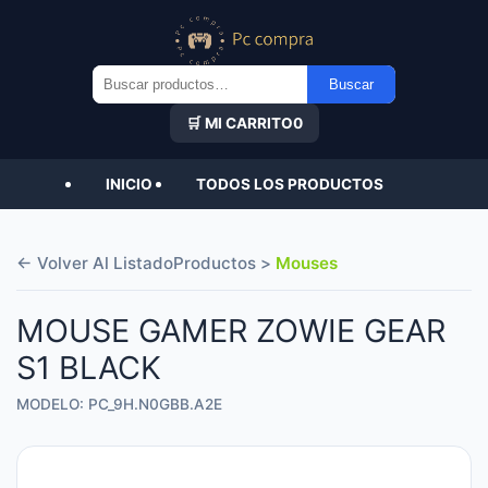
Buscar
Buscar
por:
🛒 MI CARRITO
0
INICIO
TODOS LOS PRODUCTOS
← Volver Al Listado
Productos >
Mouses
MOUSE GAMER ZOWIE GEAR
S1 BLACK
MODELO: PC_9H.N0GBB.A2E