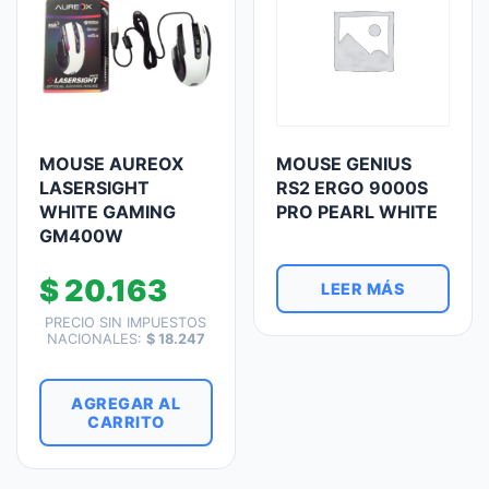
MOUSE AUREOX
MOUSE GENIUS
LASERSIGHT
RS2 ERGO 9000S
WHITE GAMING
PRO PEARL WHITE
GM400W
$
20.163
LEER MÁS
PRECIO SIN IMPUESTOS
NACIONALES:
$
18.247
AGREGAR AL
CARRITO