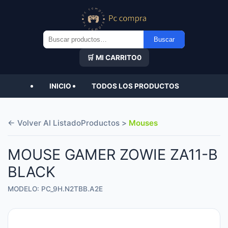
Buscar
Buscar
por:
🛒 MI CARRITO
0
INICIO
TODOS LOS PRODUCTOS
← Volver Al Listado
Productos >
Mouses
MOUSE GAMER ZOWIE ZA11-B
BLACK
MODELO: PC_9H.N2TBB.A2E