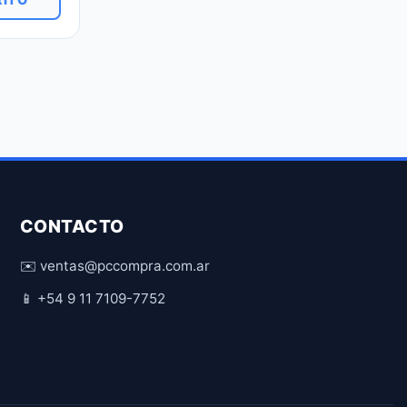
CONTACTO
✉️ ventas@pccompra.com.ar
📱 +54 9 11 7109-7752