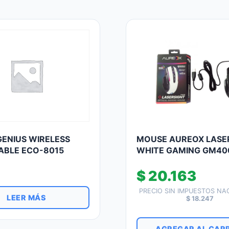
ENIUS WIRELESS
MOUSE AUREOX LASE
ABLE ECO-8015
WHITE GAMING GM4
$
20.163
PRECIO SIN IMPUESTOS NA
LEER MÁS
$
18.247
AGREGAR AL CAR