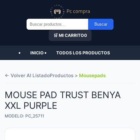
Buscar
Buscar
por:
🛒 MI CARRITO
0
INICIO
TODOS LOS PRODUCTOS
← Volver Al Listado
Productos >
Mousepads
MOUSE PAD TRUST BENYA
XXL PURPLE
MODELO: PC_25711