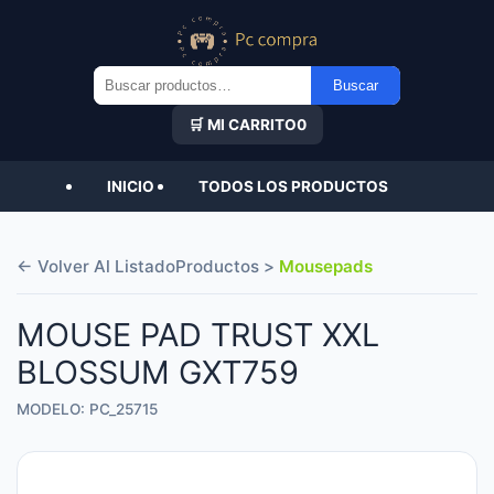
Buscar
Buscar
por:
🛒 MI CARRITO
0
INICIO
TODOS LOS PRODUCTOS
← Volver Al Listado
Productos >
Mousepads
MOUSE PAD TRUST XXL
BLOSSUM GXT759
MODELO: PC_25715