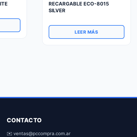
ITE
RECARGABLE ECO-8015
SILVER
LEER MÁS
CONTACTO
✉️ ventas@pccompra.com.ar