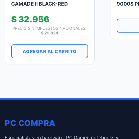
CAMADE II BLACK-RED
9000S P
$
32.956
PRECIO SIN IMPUESTOS NACIONALES:
$
29.824
AGREGAR AL CARRITO
PC COMPRA
Especialistas en hardware, PC Gamer, notebooks y