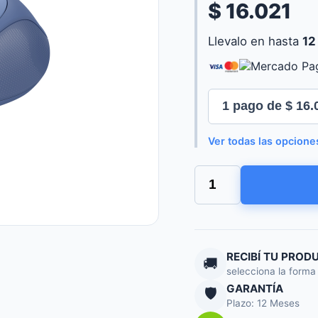
$ 16.021
Llevalo en hasta
12
Ver todas las opcione
MOUSE
TRUST
ZAYA
WIRELESS
RECARGABLE
BLUE
cantidad
RECIBÍ TU PROD
🚚
selecciona la forma
GARANTÍA
🛡️
Plazo: 12 Meses