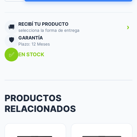
16
R5
8GB
512SD
RECIBÍ TU PRODUCTO
›
🚚
FDOS
selecciona la forma de entrega
cantidad
GARANTÍA
🛡️
Plazo: 12 Meses
✅
EN STOCK
PRODUCTOS
RELACIONADOS