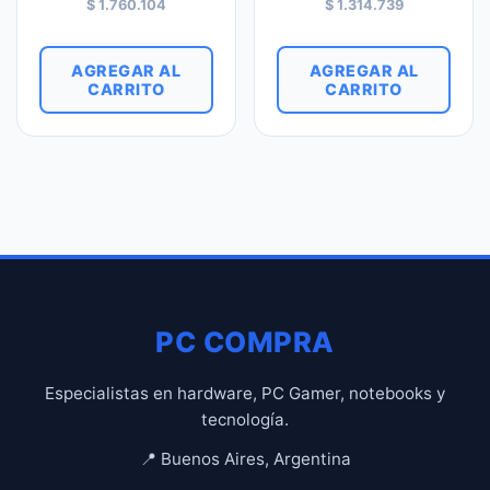
$
1.760.104
$
1.314.739
AGREGAR AL
AGREGAR AL
CARRITO
CARRITO
PC COMPRA
Especialistas en hardware, PC Gamer, notebooks y
tecnología.
📍 Buenos Aires, Argentina