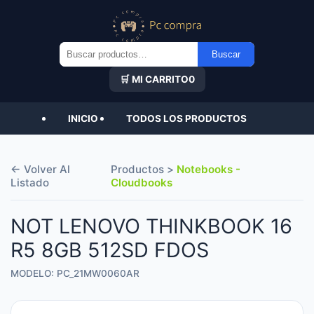
Buscar
Buscar
por:
🛒 MI CARRITO
0
INICIO
TODOS LOS PRODUCTOS
← Volver Al
Productos >
Notebooks -
Listado
Cloudbooks
NOT LENOVO THINKBOOK 16
R5 8GB 512SD FDOS
MODELO: PC_21MW0060AR