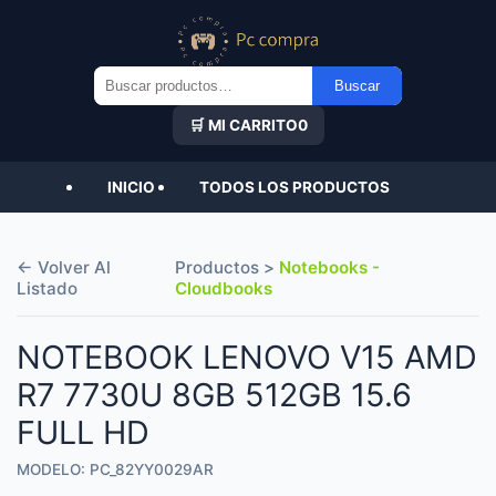
Buscar
Buscar
por:
🛒 MI CARRITO
0
INICIO
TODOS LOS PRODUCTOS
← Volver Al
Productos >
Notebooks -
Listado
Cloudbooks
NOTEBOOK LENOVO V15 AMD
R7 7730U 8GB 512GB 15.6
FULL HD
MODELO: PC_82YY0029AR