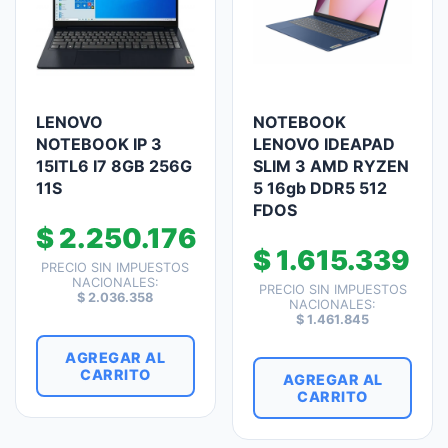
LENOVO
NOTEBOOK
NOTEBOOK IP 3
LENOVO IDEAPAD
15ITL6 I7 8GB 256G
SLIM 3 AMD RYZEN
11S
5 16gb DDR5 512
FDOS
$
2.250.176
$
1.615.339
PRECIO SIN IMPUESTOS
NACIONALES:
PRECIO SIN IMPUESTOS
$
2.036.358
NACIONALES:
$
1.461.845
AGREGAR AL
CARRITO
AGREGAR AL
CARRITO