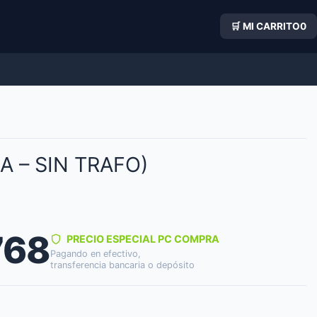
🛒 MI CARRITO
0
 – SIN TRAFO)
768
PRECIO ESPECIAL PC COMPRA
Pagando en efectivo,
transferencia bancaria o depósito