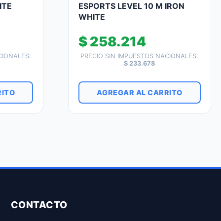
ITE
ESPORTS LEVEL 10 M IRON
WHITE
$
258.214
CIONALES:
PRECIO SIN IMPUESTOS NACIONALES:
$
233.678
RITO
AGREGAR AL CARRITO
CONTACTO