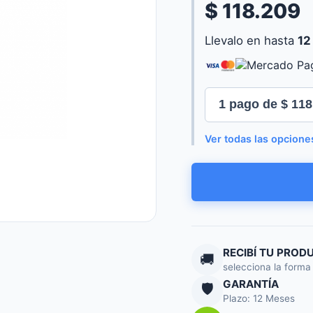
$ 118.209
Llevalo en hasta
12
Ver todas las opcione
OUTLET
CAMARA
IP
D-
LINK
WIRELESS
DCS-
RECIBÍ TU PROD
🚚
942L
selecciona la forma
(CAJA
GARANTÍA
🛡️
DAÑADA
Plazo: 12 Meses
-