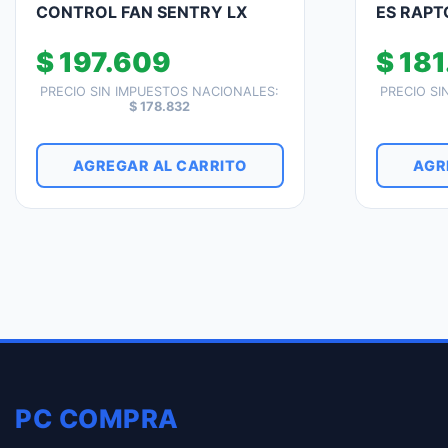
CONTROL FAN SENTRY LX
ES RAPT
$
197.609
$
181
PRECIO SIN IMPUESTOS NACIONALES:
PRECIO SI
$
178.832
AGREGAR AL CARRITO
AGR
PC COMPRA