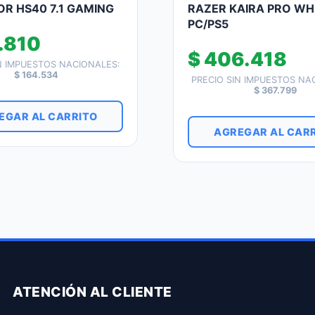
OR HS40 7.1 GAMING
RAZER KAIRA PRO WH
PC/PS5
.810
$
406.418
N IMPUESTOS NACIONALES:
$
164.534
PRECIO SIN IMPUESTOS NA
$
367.799
EGAR AL CARRITO
AGREGAR AL CAR
ATENCIÓN AL CLIENTE