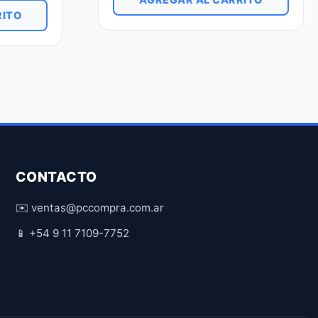
RITO
CONTACTO
✉️ ventas@pccompra.com.ar
📱 +54 9 11 7109-7752