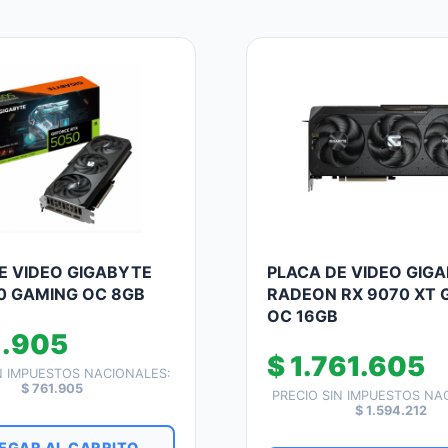
E VIDEO GIGABYTE
PLACA DE VIDEO GIG
0 GAMING OC 8GB
RADEON RX 9070 XT 
OC 16GB
.905
$
1.761.605
N IMPUESTOS NACIONALES:
$
761.905
PRECIO SIN IMPUESTOS NA
$
1.594.212
EGAR AL CARRITO