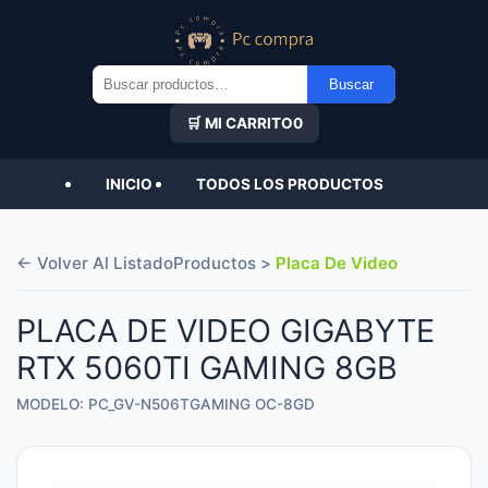
Buscar
Buscar
por:
🛒 MI CARRITO
0
INICIO
TODOS LOS PRODUCTOS
← Volver Al Listado
Productos >
Placa De Video
PLACA DE VIDEO GIGABYTE
RTX 5060TI GAMING 8GB
MODELO: PC_GV-N506TGAMING OC-8GD