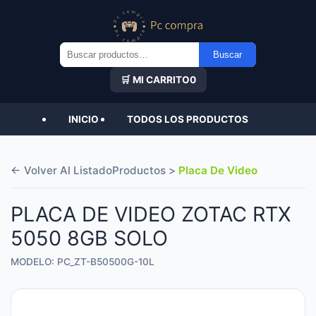
Buscar
Buscar
por:
🛒 MI CARRITO
0
INICIO
TODOS LOS PRODUCTOS
← Volver Al Listado
Productos >
Placa De Video
PLACA DE VIDEO ZOTAC RTX
5050 8GB SOLO
MODELO: PC_ZT-B50500G-10L