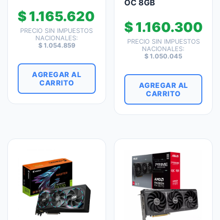
OC 8GB
$
1.165.620
$
1.160.300
PRECIO SIN IMPUESTOS
NACIONALES:
PRECIO SIN IMPUESTOS
$
1.054.859
NACIONALES:
$
1.050.045
AGREGAR AL
CARRITO
AGREGAR AL
CARRITO