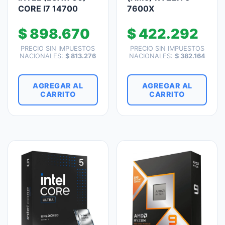
CORE I7 14700
7600X
$
898.670
$
422.292
PRECIO SIN IMPUESTOS
PRECIO SIN IMPUESTOS
NACIONALES:
$
813.276
NACIONALES:
$
382.164
AGREGAR AL
AGREGAR AL
CARRITO
CARRITO