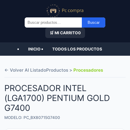
Buscar
Buscar
por:
🛒 MI CARRITO
0
INICIO
TODOS LOS PRODUCTOS
← Volver Al Listado
Productos >
Procesadores
PROCESADOR INTEL
(LGA1700) PENTIUM GOLD
G7400
MODELO: PC_BX80715G7400