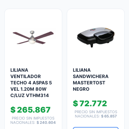
LILIANA
LILIANA
VENTILADOR
SANDWICHERA
TECHO 4 ASPAS 5
MASTERTOST
VEL 1.20M 80W
NEGRO
C/LUZ VTHM314
$
72.772
$
265.867
PRECIO SIN IMPUESTOS
NACIONALES:
$
65.857
PRECIO SIN IMPUESTOS
NACIONALES:
$
240.604