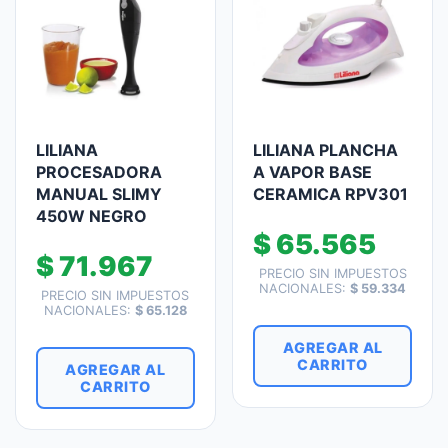
LILIANA
LILIANA PLANCHA
PROCESADORA
A VAPOR BASE
MANUAL SLIMY
CERAMICA RPV301
450W NEGRO
$
65.565
$
71.967
PRECIO SIN IMPUESTOS
NACIONALES:
$
59.334
PRECIO SIN IMPUESTOS
NACIONALES:
$
65.128
AGREGAR AL
CARRITO
AGREGAR AL
CARRITO