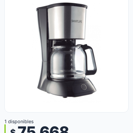
1 disponibles
75.668
$