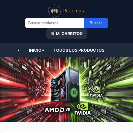
Buscar
Buscar
por:
🛒 MI CARRITO
0
INICIO
TODOS LOS PRODUCTOS