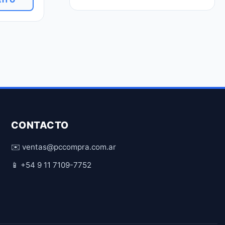
CONTACTO
✉️ ventas@pccompra.com.ar
📱 +54 9 11 7109-7752