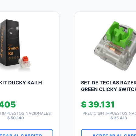
KIT DUCKY KAILH
SET DE TECLAS RAZE
GREEN CLICKY SWITC
405
$
39.131
N IMPUESTOS NACIONALES:
PRECIO SIN IMPUESTOS NA
$
50.140
$
35.413
EGAR AL CARRITO
AGREGAR AL CAR