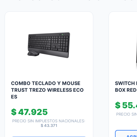
COMBO TECLADO Y MOUSE
SWITCH 
TRUST TREZO WIRELESS ECO
BOX RED
ES
$
55.
$
47.925
PRECIO SI
PRECIO SIN IMPUESTOS NACIONALES:
$
43.371
AGR