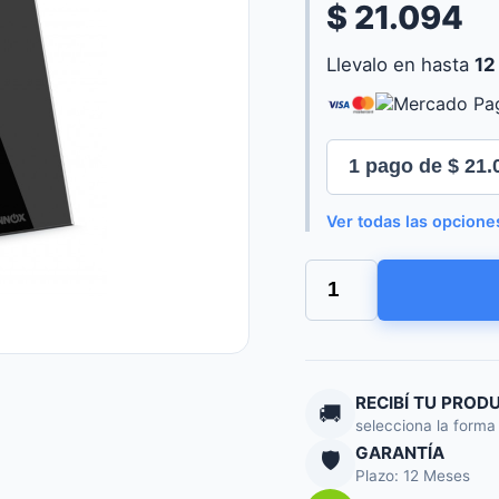
$ 21.094
Llevalo en hasta
12
Ver todas las opcione
TECLA
HUNNOX
SMART
TACTIL
1
CANAL
BLANCO
RECIBÍ TU PROD
🚚
cantidad
selecciona la forma
GARANTÍA
🛡️
Plazo: 12 Meses