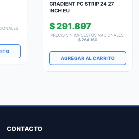
GRADIENT PC STRIP 24 27
INCH EU
$
291.897
CIONALES:
PRECIO SIN IMPUESTOS NACIONALES:
$
264.160
RITO
AGREGAR AL CARRITO
CONTACTO