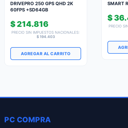
DRIVEPRO 250 GPS QHD 2K
SMART R
60FPS +SD64GB
$
36.
$
214.816
PRECIO SI
PRECIO SIN IMPUESTOS NACIONALES:
$
194.403
AGR
AGREGAR AL CARRITO
PC COMPRA