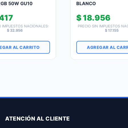
GB 50W GU10
BLANCO
417
$
18.956
N IMPUESTOS NACIONALES:
PRECIO SIN IMPUESTOS NA
$
32.956
$
17.155
EGAR AL CARRITO
AGREGAR AL CAR
ATENCIÓN AL CLIENTE