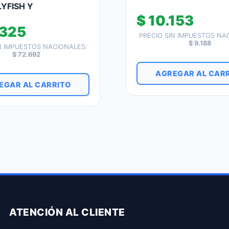
LYFISH Y
$
10.153
325
PRECIO SIN IMPUESTOS NA
$
9.188
N IMPUESTOS NACIONALES:
$
72.692
AGREGAR AL CAR
EGAR AL CARRITO
ATENCIÓN AL CLIENTE