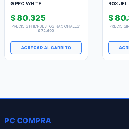
G PRO WHITE
BOX JEL
$
80.325
$
80.
PRECIO SIN IMPUESTOS NACIONALES:
PRECIO SI
$
72.692
AGREGAR AL CARRITO
AGR
PC COMPRA