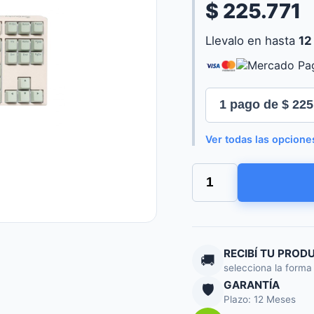
$ 225.771
Llevalo en hasta
12
Ver todas las opcione
Teclado
Mecanico
Ducky
One
3
TKL
DKON2187-
RECIBÍ TU PROD
🚚
RESPDMAEGGC1
selecciona la forma
cantidad
GARANTÍA
🛡️
Plazo: 12 Meses