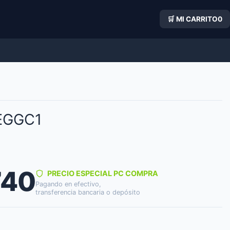
🛒 MI CARRITO
0
EGGC1
740
PRECIO ESPECIAL PC COMPRA
Pagando en efectivo,
transferencia bancaria o depósito