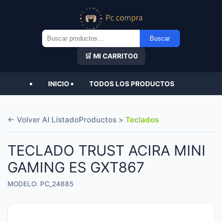
Buscar
Buscar
por:
🛒 MI CARRITO
0
INICIO
TODOS LOS PRODUCTOS
← Volver Al Listado
Productos >
Teclados
TECLADO TRUST ACIRA MINI
GAMING ES GXT867
MODELO: PC_24885