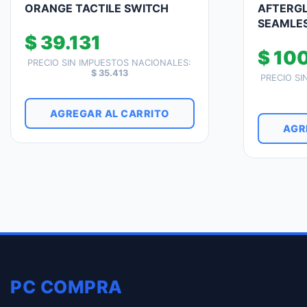
ORANGE TACTILE SWITCH
AFTERGL
SEAMLES
$
39.131
$
100
PRECIO SIN IMPUESTOS NACIONALES:
$
35.413
PRECIO SI
AGREGAR AL CARRITO
AGR
PC COMPRA