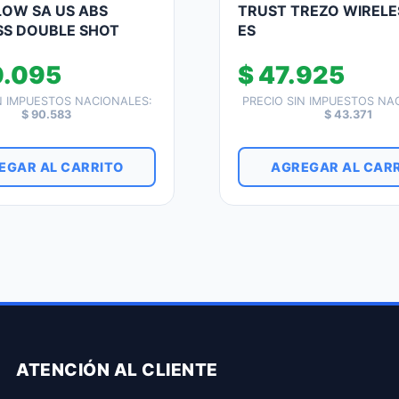
OW SA US ABS
TRUST TREZO WIRELE
S DOUBLE SHOT
ES
.095
$
47.925
N IMPUESTOS NACIONALES:
PRECIO SIN IMPUESTOS NA
$
90.583
$
43.371
EGAR AL CARRITO
AGREGAR AL CAR
ATENCIÓN AL CLIENTE