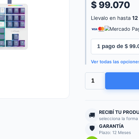
$ 99.070
Llevalo en hasta
12
Ver todas las opcione
TECLADO
TRUST
XYRA
TKL
MECHANICAL
GXT872
US
RECIBÍ TU PROD
🚚
cantidad
selecciona la forma
GARANTÍA
🛡️
Plazo: 12 Meses