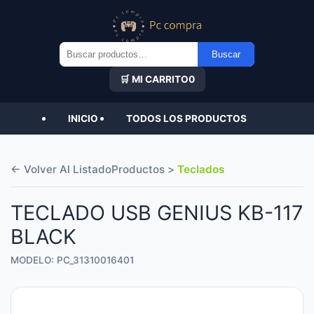
Buscar
Buscar
por:
🛒 MI CARRITO
0
INICIO
TODOS LOS PRODUCTOS
← Volver Al Listado
Productos >
Teclados
TECLADO USB GENIUS KB-117
BLACK
MODELO: PC_31310016401