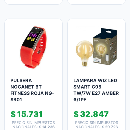
PULSERA
LAMPARA WIZ LED
NOGANET BT
SMART G95
FITNESS ROJA NG-
TW/7W E27 AMBER
SB01
6/1PF
$
15.731
$
32.847
PRECIO SIN IMPUESTOS
PRECIO SIN IMPUESTOS
NACIONALES:
$
14.236
NACIONALES:
$
29.726