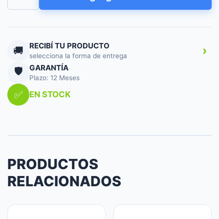
CPU
RAIDMAX
INFINITA
LS240
ARGB
RECIBÍ TU PRODUCTO
›
🚚
WHITE
selecciona la forma de entrega
cantidad
GARANTÍA
🛡️
Plazo: 12 Meses
✅
EN STOCK
PRODUCTOS
RELACIONADOS