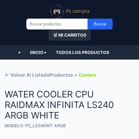
Buscar
Buscar
por:
🛒 MI CARRITO
0
INICIO
TODOS LOS PRODUCTOS
← Volver Al Listado
Productos >
Coolers
WATER COOLER CPU
RAIDMAX INFINITA LS240
ARGB WHITE
MODELO: PC_LS240WT ARGB