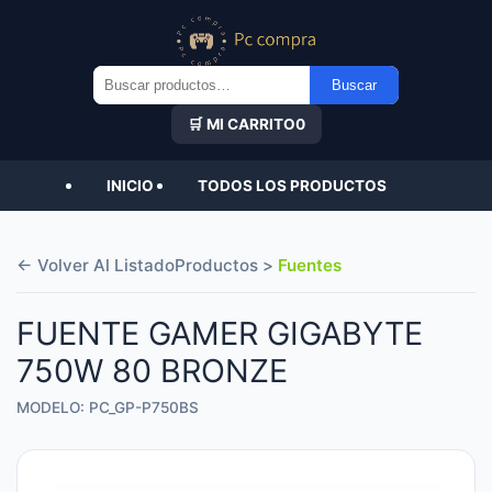
Buscar
Buscar
por:
🛒 MI CARRITO
0
INICIO
TODOS LOS PRODUCTOS
← Volver Al Listado
Productos >
Fuentes
FUENTE GAMER GIGABYTE
750W 80 BRONZE
MODELO: PC_GP-P750BS