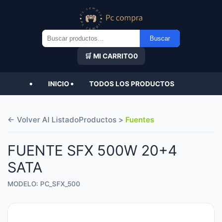
Buscar
Buscar
por:
🛒 MI CARRITO
0
INICIO
TODOS LOS PRODUCTOS
← Volver Al Listado
Productos >
Fuentes
FUENTE SFX 500W 20+4
SATA
MODELO: PC_SFX_500