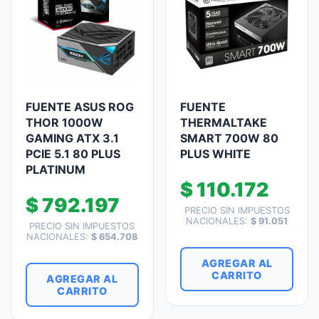
FUENTE ASUS ROG
FUENTE
THOR 1000W
THERMALTAKE
GAMING ATX 3.1
SMART 700W 80
PCIE 5.1 80 PLUS
PLUS WHITE
PLATINUM
$
110.172
$
792.197
PRECIO SIN IMPUESTOS
NACIONALES:
$
91.051
PRECIO SIN IMPUESTOS
NACIONALES:
$
654.708
AGREGAR AL
CARRITO
AGREGAR AL
CARRITO